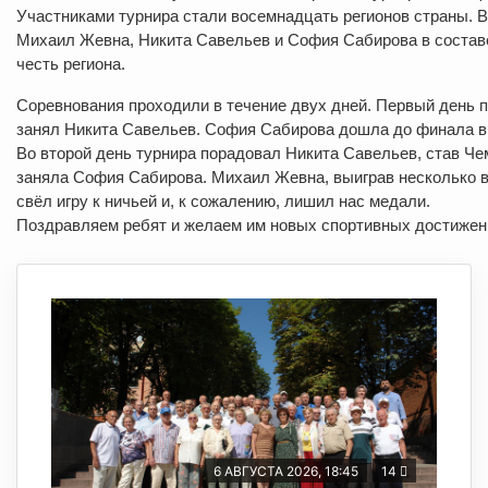
Участниками турнира стали восемнадцать регионов страны. 
Михаил Жевна, Никита Савельев и София Сабирова в состав
честь региона.
Соревнования проходили в течение двух дней. Первый день по
занял Никита Савельев. София Сабирова дошла до финала в и
Во второй день турнира порадовал Никита Савельев, став Че
заняла София Сабирова. Михаил Жевна, выиграв несколько вс
свёл игру к ничьей и, к сожалению, лишил нас медали.
Поздравляем ребят и желаем им новых спортивных достижен
6 АВГУСТА 2026, 18:45
14