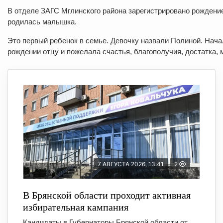
В отделе ЗАГС Мглинского района зарегистрировано рождение
родилась малышка.
Это первый ребенок в семье. Девочку назвали Полиной. Нач
рождении отцу и пожелала счастья, благополучия, достатка, 
7 АВГУСТА 2026, 13:41
2
В Брянской области проходит активная
избирательная кампания
Кандидаты в Губернаторы Брянской области от