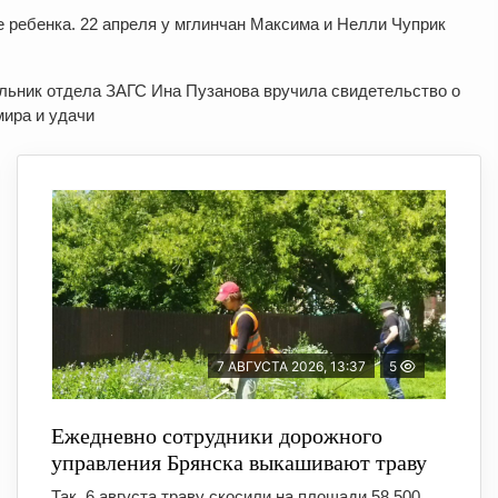
 ребенка. 22 апреля у мглинчан Максима и Нелли Чуприк
альник отдела ЗАГС Ина Пузанова вручила свидетельство о
мира и удачи
7 АВГУСТА 2026, 13:37
5
Ежедневно сотрудники дорожного
управления Брянска выкашивают траву
Так, 6 августа траву скосили на площади 58 500