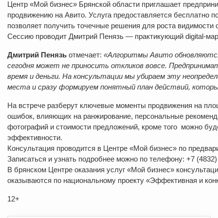
Центр «Мой бизнес» Брянской области приглашает предприн
продвижению на Авито. Услуга предоставляется бесплатно п
позволяет получить точечные решения для роста видимости 
Сессию проводит Дмитрий Пенязь — практикующий digital‑мар
Дмитрий Пенязь
отмечает:
«Алгоритмы Авито обновляются 
сегодня может не приносить откликов вовсе. Предприним
время и деньги. На консультации мы убираем эту неопредел
места и сразу формируем понятный план действий, которы
На встрече разберут ключевые моменты продвижения на пло
ошибок, влияющих на ранжирование, персональные рекоменда
фотографий и стоимости предложений, кроме того можно буде
эффективности.
Консультация проводится в Центре «Мой бизнес» по предвар
Записаться и узнать подробнее можно по телефону: +7 (4832)
В брянском Центре оказания услуг «Мой бизнес» консультац
оказываются по национальному проекту «Эффективная и конк
12+