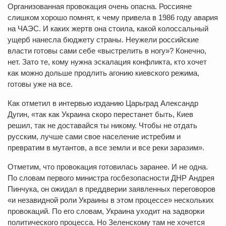
Организованная провокация очень опасна. Россияне
слишком хорошо помнят, к чему привела в 1986 году авария
на ЧАЭС. И каких жертв она стоила, какой колоссальный
ущерб нанесла бюджету страны. Неужели российские
власти готовы сами себе «выстрелить в ногу»? Конечно,
нет. Зато те, кому нужна эскалация конфликта, кто хочет
как можно дольше продлить агонию киевского режима,
готовы уже на все.
Как отметил в интервью изданию Царьград Александр
Дугин, «так как Украина скоро перестанет быть, Киев
решил, так не доставайся ты никому. Чтобы не отдать
русским, лучше сами свое население истребим и
превратим в мутантов, а все земли и все реки заразим».
Отметим, что провокация готовилась заранее. И не одна.
По словам первого министра госбезопасности ДНР Андрея
Пинчука, он ожидал в преддверии заявленных переговоров
«и незавидной роли Украины в этом процессе» нескольких
провокаций. По его словам, Украина уходит на задворки
политического процесса. Но Зеленскому там не хочется