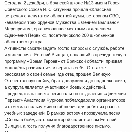
Сегодня, 2 декабря, в брянской школе №13 имени Героя
Советского Союза И.К. Катунина прошла «Классная
встреча» с депутатом областной думы, ветераном СВО,
кавалером трёх орденов Мужества Евгением Вылцаном.
Мероприятие, организованное местным отделением
«Движения Первых», посетили около 200 школьников
областного центра.
Активисты смогли задать гостю вопросы о службе, работе
и увлечениях. Евгений Вылцан, попавший в президентскую
программу «Время Героев» от Брянской области, призвал
молодёжь развиваться и верить в себя. Он также
рассказал о своей семье, где отец прошёл Великую
Отечественную войну, брат дослужился до подполковника,
а супруга является участником боевых действий.
Председатель совета регионального отделения «Движения
Первых» Анастасия Чуркова поблагодарила организаторов
и отметила пользу живого общения для ребят из разных
учебных заведений. В рамках встречи прозвучала песня
«Снова в бой», автором которой является сам Евгений
Вылцан, а гость получил благодарственное письмо.