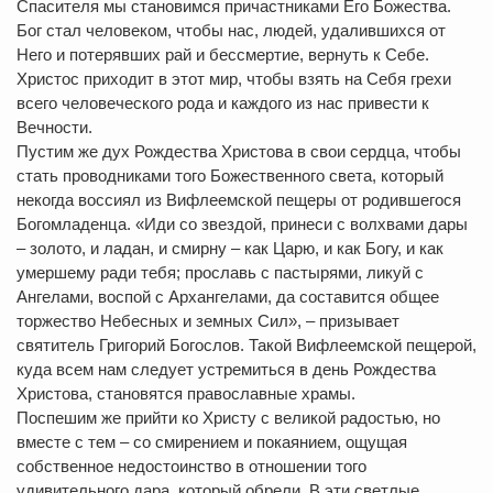
Спасителя мы становимся причастниками Его Божества.
Бог стал человеком, чтобы нас, людей, удалившихся от
Него и потерявших рай и бессмертие, вернуть к Себе.
Христос приходит в этот мир, чтобы взять на Себя грехи
всего человеческого рода и каждого из нас привести к
Вечности.
Пустим же дух Рождества Христова в свои сердца, чтобы
стать проводниками того Божественного света, который
некогда воссиял из Вифлеемской пещеры от родившегося
Богомладенца. «Иди со звездой, принеси с волхвами дары
– золото, и ладан, и смирну – как Царю, и как Богу, и как
умершему ради тебя; прославь с пастырями, ликуй с
Ангелами, воспой с Архангелами, да составится общее
торжество Небесных и земных Сил», – призывает
святитель Григорий Богослов. Такой Вифлеемской пещерой,
куда всем нам следует устремиться в день Рождества
Христова, становятся православные храмы.
Поспешим же прийти ко Христу с великой радостью, но
вместе с тем – со смирением и покаянием, ощущая
собственное недостоинство в отношении того
удивительного дара, который обрели. В эти светлые