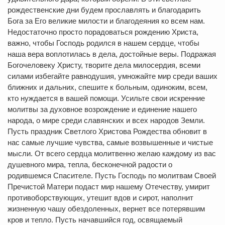
рождественские дни будем прославлять и благодарить
Бога за Его великие милости и благодеяния ко всем нам.
Недостаточно просто порадоваться рождению Христа,
важно, чтобы Господь родился в нашем сердце, чтобы
наша вера воплотилась в дела, достойные веры. Подражая
Богочеловеку Христу, творите дела милосердия, всеми
силами избегайте равнодушия, умножайте мир среди ваших
ближних и дальних, спешите к больным, одиноким, всем,
кто нуждается в вашей помощи. Усильте свои искренние
молитвы за духовное возрождение и единение нашего
народа, о мире среди славянских и всех народов Земли.
Пусть праздник Светлого Христова Рождества обновит в
нас самые лучшие чувства, самые возвышенные и чистые
мысли. От всего сердца молитвенно желаю каждому из вас
душевного мира, тепла, бесконечной радости о
родившемся Спасителе. Пусть Господь по молитвам Своей
Пречистой Матери подаст мир нашему Отечеству, умирит
противоборствующих, утешит вдов и сирот, наполнит
жизненную чашу обездоленных, вернет все потерявшим
кров и тепло. Пусть начавшийся год, освящаемый