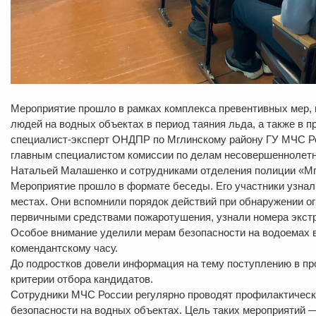
Мероприятие прошло в рамках комплекса превентивных мер, 
людей на водных объектах в период таяния льда, а также в 
специалист-эксперт ОНДПР по Мглинскому району ГУ МЧС Ро
главным специалистом комиссии по делам несовершеннолетни
Натальей Малашенко и сотрудниками отделения полиции «М
Мероприятие прошло в формате беседы. Его участники узнал
местах. Они вспомнили порядок действий при обнаружении ог
первичными средствами пожаротушения, узнали номера экст
Особое внимание уделили мерам безопасности на водоемах в
комендантскому часу.
До подростков довели информация на тему поступлению в п
критерии отбора кандидатов.
Сотрудники МЧС России регулярно проводят профилактически
безопасности на водных объектах. Цель таких мероприятий 